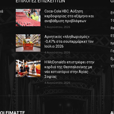
ΕΠΙΛΟΓΕΣ ΕΠΙΣΚΕΠΤΩΝ
Ο
ιά
Coca-Cola HBC: Αύξηση
Επ
κερδοφορίας στο εξάμηνο και
T
αναβάθμιση προβλέψεων
5 Αυγούστου, 2026
Re
E
Αρνητικός «πληθωρισμός»
-0,47% στα σουπερμάρκετ τον
Ν
Ιούλιο 2026
Γ
4 Αυγούστου, 2026
Ε
Η McDonald’s επιστρέφει στην
Υ
καρδιά της Θεσσαλονίκης με
νέο εστιατόριο στην Αγίας
Σοφίας
4 Αυγούστου, 2026
ΟΙ ΕΙΜΑΣΤΕ
Α