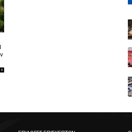
3
ν
0