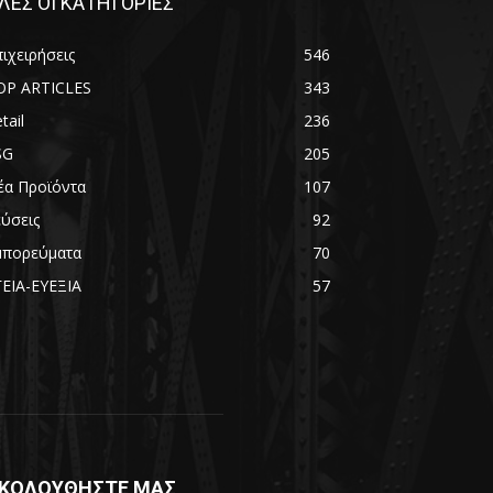
ΛΕΣ ΟΙ ΚΑΤΗΓΟΡΙΕΣ
ιχειρήσεις
546
OP ARTICLES
343
tail
236
SG
205
έα Προϊόντα
107
εύσεις
92
μπορεύματα
70
ΓΕΙΑ-ΕΥΕΞΙΑ
57
ΚΟΛΟΥΘΗΣΤΕ ΜΑΣ